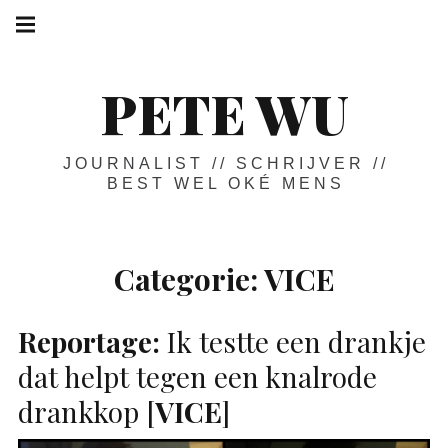
Skip
Main
navigation
to
Menu
content
PETE WU
JOURNALIST // SCHRIJVER //
BEST WEL OKÉ MENS
Categorie:
VICE
Reportage:
Ik testte een drankje
dat helpt tegen een knalrode
drankkop [
VICE
]