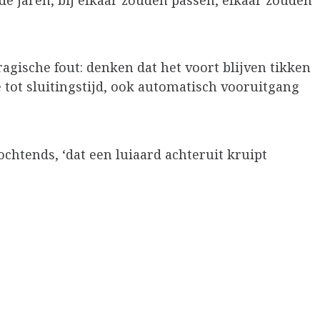
 de jaren, bij elkaar zouden passen, elkaar zouden
ragische fout: denken dat het voort blijven tikken
 tot sluitingstijd, ook automatisch vooruitgang
s ochtends, ‘dat een luiaard achteruit kruipt