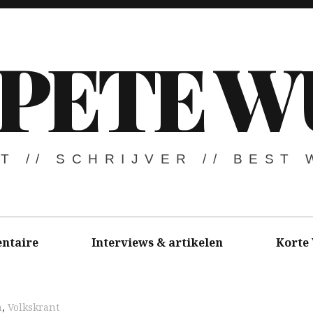
PETE W
T // SCHRIJVER // BEST
ntaire
Interviews & artikelen
Korte
n
,
Volkskrant