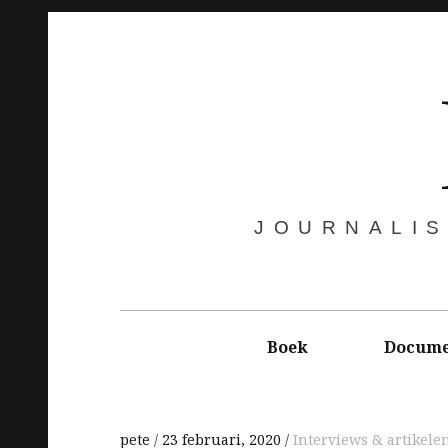
Skip
to
content
JOURNALIS
Main
navigation
Boek
Docume
pete
23 februari, 2020
Interviews & artikele