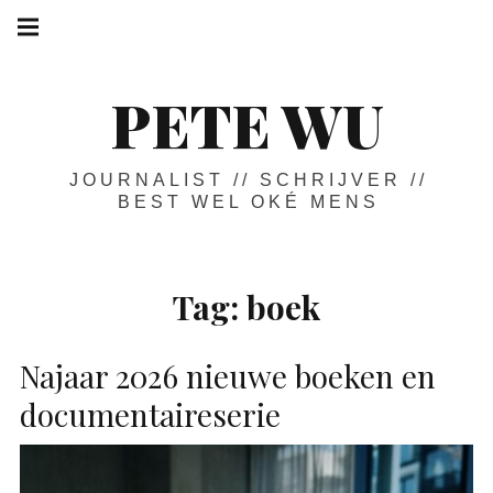
Skip
Main
navigation
to
Menu
content
PETE WU
JOURNALIST // SCHRIJVER //
BEST WEL OKÉ MENS
Tag:
boek
Najaar 2026 nieuwe boeken en
documentaireserie